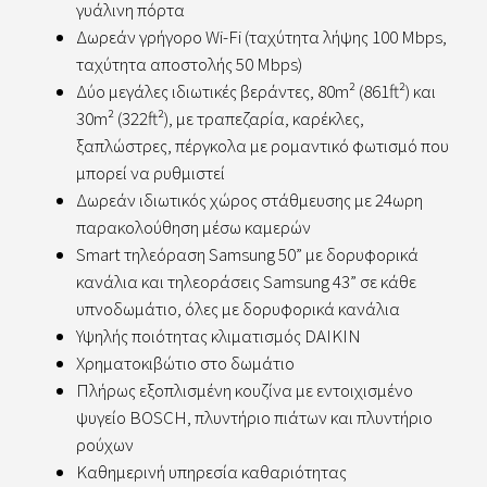
γυάλινη πόρτα
Δωρεάν γρήγορο Wi-Fi (ταχύτητα λήψης 100 Mbps,
ταχύτητα αποστολής 50 Mbps)
Δύο μεγάλες ιδιωτικές βεράντες, 80m² (861ft²) και
30m² (322ft²), με τραπεζαρία, καρέκλες,
ξαπλώστρες, πέργκολα με ρομαντικό φωτισμό που
μπορεί να ρυθμιστεί
Δωρεάν ιδιωτικός χώρος στάθμευσης με 24ωρη
παρακολούθηση μέσω καμερών
Smart τηλεόραση Samsung 50” με δορυφορικά
κανάλια και τηλεοράσεις Samsung 43” σε κάθε
υπνοδωμάτιο, όλες με δορυφορικά κανάλια
Υψηλής ποιότητας κλιματισμός DAIKIN
Χρηματοκιβώτιο στο δωμάτιο
Πλήρως εξοπλισμένη κουζίνα με εντοιχισμένο
ψυγείο BOSCH, πλυντήριο πιάτων και πλυντήριο
ρούχων
Καθημερινή υπηρεσία καθαριότητας