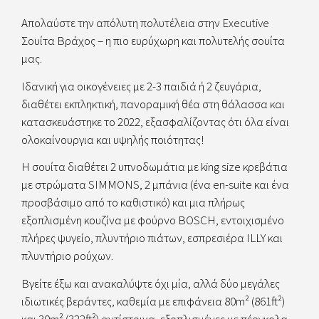
Απολαύστε την απόλυτη πολυτέλεια στην Executive
Σουίτα Βράχος – η πιο ευρύχωρη και πολυτελής σουίτα
μας.
Ιδανική για οικογένειες με 2-3 παιδιά ή 2 ζευγάρια,
διαθέτει εκπληκτική, πανοραμική θέα στη θάλασσα και
κατασκευάστηκε το 2022, εξασφαλίζοντας ότι όλα είναι
ολοκαίνουργια και υψηλής ποιότητας!
Η σουίτα διαθέτει 2 υπνοδωμάτια με king size κρεβάτια
με στρώματα SIMMONS, 2 μπάνια (ένα en-suite και ένα
προσβάσιμο από το καθιστικό) και μια πλήρως
εξοπλισμένη κουζίνα με φούρνο BOSCH, εντοιχισμένο
πλήρες ψυγείο, πλυντήριο πιάτων, εσπρεσιέρα ILLY και
πλυντήριο ρούχων.
Βγείτε έξω και ανακαλύψτε όχι μία, αλλά δύο μεγάλες
ιδιωτικές βεράντες, καθεμία με επιφάνεια 80m² (861ft²)
και 30m² (322ft²) αντίστοιχα, εξοπλισμένες με πέργκολα,