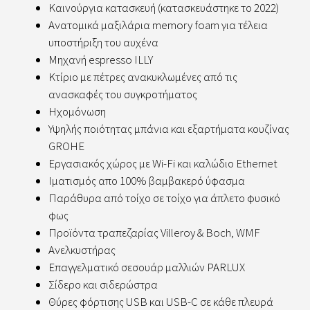
Καινούργια κατασκευή (κατασκευάστηκε το 2022)
Ανατομικά μαξιλάρια memory foam για τέλεια
υποστήριξη του αυχένα
Μηχανή espresso ILLY
Κτίριο με πέτρες ανακυκλωμένες από τις
ανασκαφές του συγκροτήματος
Ηχομόνωση
Υψηλής ποιότητας μπάνια και εξαρτήματα κουζίνας
GROHE
Εργασιακός χώρος με Wi-Fi και καλώδιο Ethernet
Ιματισμός απο 100% βαμβακερό ύφασμα
Παράθυρα από τοίχο σε τοίχο για άπλετο φυσικό
φως
Προϊόντα τραπεζαρίας Villeroy & Boch, WMF
Ανελκυστήρας
Επαγγελματικό σεσουάρ μαλλιών PARLUX
Σίδερο και σιδερώστρα
Θύρες φόρτισης USB και USB-C σε κάθε πλευρά