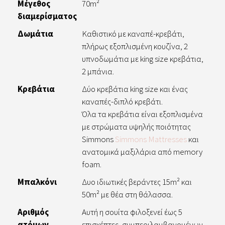
Μέγεθος
70m²
διαμερίσματος
Δωμάτια
Καθιστικό με καναπέ-κρεβάτι,
πλήρως εξοπλισμένη κουζίνα, 2
υπνοδωμάτια με king size κρεβάτια,
2 μπάνια.
Κρεβάτια
Δύο κρεβάτια king size και ένας
καναπές-διπλό κρεβάτι.
Όλα τα κρεβάτια είναι εξοπλισμένα
με στρώματα υψηλής ποιότητας
Simmons
Simmons Mattresses
και
ανατομικά μαξιλάρια από memory
foam.
Μπαλκόνι
Δυο ιδιωτικές βεράντες 15m² και
50m² με θέα στη θάλασσα.
Αριθμός
Αυτή η σουίτα φιλοξενεί έως 5
ατόμων
επισκέπτες, συμπεριλαμβανομένων