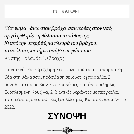
ΚΑΤΟΨΗ
“Και ψηλά πάνω στον βράχο, σαν ιερέας στον ναό,
αργά ψιθυρίζει η θάλασσα το πάθος της.
Κι από την υπερβάθμια πλευρά του βράχου,
το απόλυτο μυστήριο ανάβει τα φώτα του.
“
Κωστής Παλαμάς, “Ο βράχος”
Πολυτελής και ευρύχωρη Executive σουίτα με πανοραμική
θέα στη θάλασσα, πρόσβαση σε ιδιωτική παραλία, 2
υπνοδωμάτια με King Size κρεβάτια, 2 μπάνια, πλήρως
Εξοπλισμένη Κουζίνα, 2 ιδιωτικές βεράντες με πέργκολα,
τραπεζαρία, αναπαυτικές ξαπλώστρες. Κατασκευασμένη το
2022.
ΣΥΝΟΨΗ